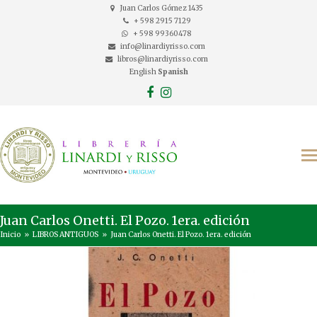
Juan Carlos Gómez 1435
+ 598 2915 7129
+ 598 99360478
info@linardiyrisso.com
libros@linardiyrisso.com
English
Spanish
Facebook
Instagram
Juan Carlos Onetti. El Pozo. 1era. edición
Inicio
»
LIBROS ANTIGUOS
»
Juan Carlos Onetti. El Pozo. 1era. edición